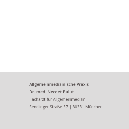
Allgemeinmedizinische Praxis
Dr. med. Necdet Bulut
Facharzt für Allgemeinmedizin
Sendlinger Straße 37 | 80331 München