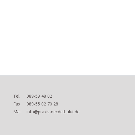
Tel.
089-59 48 02
Fax
089-55 02 70 28
Mail
info@praxis-necdetbulut.de